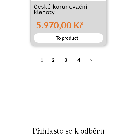
České korunovační
klenoty
5.970,00 Kč
To product
1
2
3
4
Přihlaste se k odběru